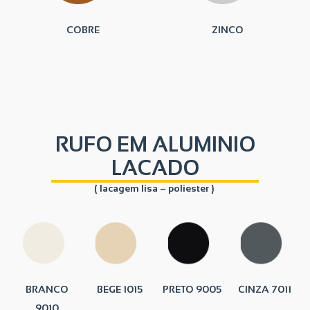
COBRE
ZINCO
RUFO EM ALUMINIO
LACADO
( lacagem lisa – poliester )
BRANCO
BEGE 1015
PRETO 9005
CINZA 7011
9010