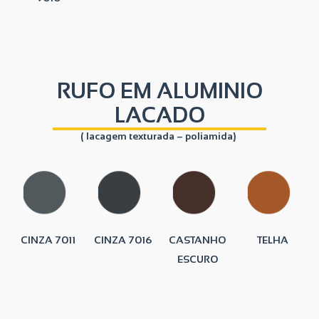
RUFO EM ALUMINIO
LACADO
( lacagem texturada – poliamida)
5
CINZA 7011
CINZA 7016
CASTANHO
TELHA
ESCURO