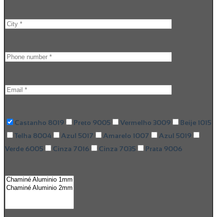
Castanho 8019
Preto 9005
Vermelho 3009
Beije 1015
Telha 8004
Azul 5017
Amarelo 1007
Azul 5019
Verde 6005
Cinza 7016
Cinza 7035
Prata 9006