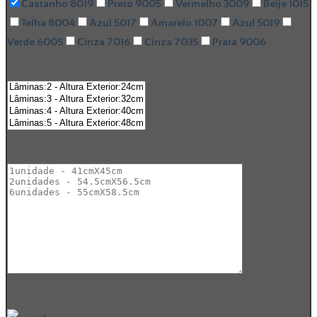
Castanho 8019
Preto 9005
Vermelho 3009
Beije 1015
Telha 8004
Azul 5017
Amarelo 1007
Azul 5019
Verde 6005
Cinza 7016
Cinza 7035
Prata 9006