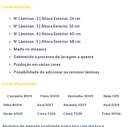
Características:
Nº Lâminas : 2 |
Altura Exterior: 24 cm
Nº Lâminas : 3 |
Altura Exterior: 32 cm
Nº Lâminas : 4 |
Altura Exterior: 40 cm
Nº Lâminas : 5 |
Altura Exterior: 48 cm
Made-to-measure
Submetido a processo de lacagem a quente
Produção em várias cores
Possibilidade de adicionar ou remover lâminas
Cores Disponíveis:
Castanho 8019
Preto 9005
Vermelho 3009
Beije 1015
Telha 8004
Azul 5017
Amarelo 1007
Azul 5019
Verde 6005
Cinza 7016
Cinza 7035
Prata 9006
Alumínio de elevada qualidade numa liga com dureza e