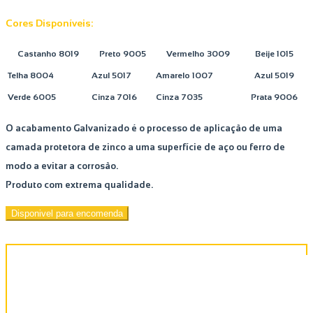
Cores Disponíveis:
Castanho 8019
Preto 9005
Vermelho 3009
Beije 1015
Telha 8004
Azul 5017
Amarelo 1007
Azul 5019
Verde 6005
Cinza 7016
Cinza 7035
Prata 9006
O acabamento Galvanizado é o processo de aplicação de uma
camada protetora de zinco a uma superfície de aço ou ferro de
modo a evitar a corrosão.
Produto com extrema qualidade.
Disponivel para encomenda