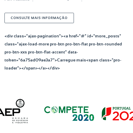
SOBRE PORTÃO EM ALUMÍNIO
CONSULTE MAIS INFORMAÇÃO
<div class="ajax-pagination"><a href="#" id="more_posts"
class="ajax-load-more pro-btn pro-btn-flat pro-btn-rounded
pro-btn-xxs pro-btn-flat-accent" data-
token="6a75ad09ae3a7">Carregue mais<span class="pro-
loader"></span></a></div>